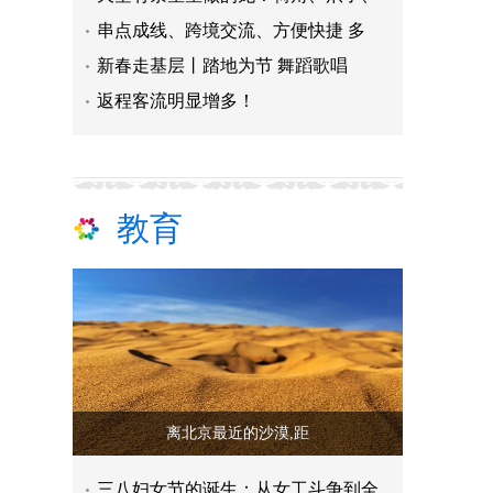
串点成线、跨境交流、方便快捷 多
新春走基层丨踏地为节 舞蹈歌唱
返程客流明显增多！
教育
离北京最近的沙漠,距
三八妇女节的诞生：从女工斗争到全