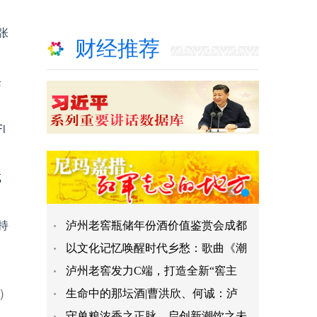
张
财经推荐
兴
i
。
成
持
泸州老窖瓶储年份酒价值鉴赏会成都
，
以文化记忆唤醒时代乡愁：歌曲《潮
泸州老窖发力C端，打造全新“窖主
n）
生命中的那坛酒|曹洪欣、何诚：泸
守单粮浓香之正脉，启创新潮饮之未