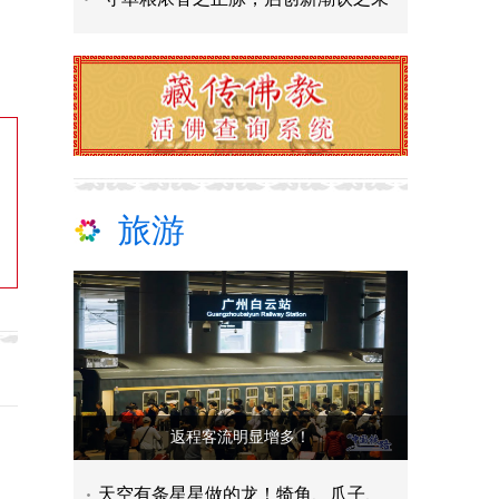
旅游
返程客流明显增多！
天空有条星星做的龙！犄角、爪子、