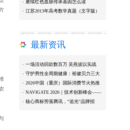
进
赓续红色血脉传承基因怎么读
方
江苏2013年高考数学真题（文字版）
最新资讯
一场活动回款数百万 吴燕波以实战
守护男性全周期健康：裕健贝力三大
2026中国（重庆）国际消费节火热推
准
NAVIGATE 2026｜技术创新峰会——
农
核心商标旁落腾讯，“追光”品牌招
全球“观兽”第一人乔恩·霍尔两年
青春贯山海 寄递连万家——五位快
与
江苏生态环境多项指标达监测以来最
、