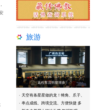
，
安
旅游
返程客流明显增多！
天空有条星星做的龙！犄角、爪子、
串点成线、跨境交流、方便快捷 多
达