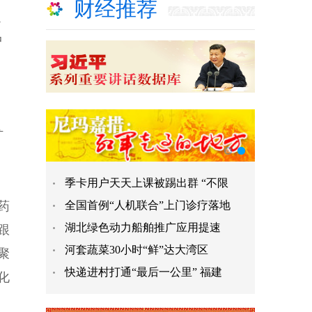
财经推荐
之
中
扩
季卡用户天天上课被踢出群 “不限
药
全国首例“人机联合”上门诊疗落地
湖北绿色动力船舶推广应用提速
跟
河套蔬菜30小时“鲜”达大湾区
聚
快递进村打通“最后一公里” 福建
化