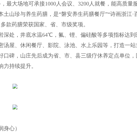
，最大场地可承接1000人会议、3200人就餐，能高质量
土山珍与养生药膳，是“磐安养生药膳餐厅”“诗画浙江·
，多款药膳荣获国家、省、市级奖项。
岩深处，井底水温64℃，氟、锂、偏硅酸等多项指标达到
密汤屋、休闲餐厅、影院、泳池、水上乐园等，打造一站
好口碑，山庄先后成为省、市、县三级疗休养定点单位，
响力持续提升。
润身心）