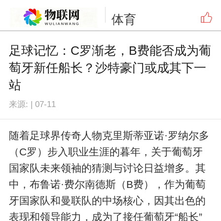
体育
足球记忆：C罗渐老，B费能否成为葡
萄牙新任船长？沙特豪门或成其下一
站
来源:
|
07-11
随着足球界传奇人物克里斯蒂亚诺·罗纳尔多
（C罗）步入职业生涯的暮年，关于葡萄牙
国家队未来领袖的猜测与讨论日益增多。其
中，布鲁诺·费尔南德斯（B费），作为葡萄
牙国家队和曼联队的中场核心，因其出色的
表现和领导能力，成为了接任葡萄牙“船长”