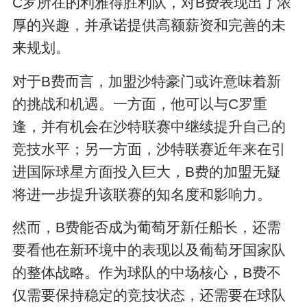
C罗所在的利雅得胜利队，对B费表现出了浓
厚的兴趣，并承诺提供高额薪资和完善的未
来规划。
对于B费而言，加盟沙特豪门或许意味着新
的挑战和机遇。一方面，他可以与C罗重
逢，并有机会在沙特联赛中继续提升自己的
竞技水平；另一方面，沙特联赛近年来在引
进国际球星方面投入巨大，B费的加盟无疑
将进一步提升该联赛的知名度和影响力。
然而，B费能否成为葡萄牙新任船长，还需
要看他在新环境中的表现以及葡萄牙国家队
的整体战略。作为球队的中场核心，B费不
仅需要保持稳定的竞技状态，还需要在球队