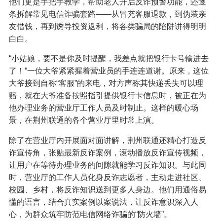
他们更是手把手教学，帮助老人开启反诈预警功能，还逐
条拆解常见电信诈骗套路——从冒充客服退款，到伪装亲
友借钱，再到诱导投资返利，将各类骗局的陷阱讲得明明
白白。
“小姑娘，要不是你及时提醒，我差点就把银行卡号输进去
了！”一位大爷紧紧握着营业员的手连连道谢。原来，这位
大爷接到自称“客服”的来电，对方声称其快递丢失可以理
赔，就在大爷准备按照指引提供银行卡信息时，被正在为
他办理业务的营业厅工作人员及时制止。这样的暖心场
景，在荆州联通的各个营业厅里时常上演。
除了在营业厅内开展面对面讲解，荆州联通还精心打造反
诈宣传角，张贴最新反诈案例，滚动播放反诈宣传视频，
让用户在等待办理业务的间隙就能学习反诈知识。与此同
时，营业厅的工作人员化身反诈志愿者，主动走进社区、
校园、乡村，将反诈知识送到更多人身边。他们用通俗易
懂的语言，结合真实案例以案说法，让反诈意识深入人
心，为群众筑牢防范电信网络诈骗的“防火墙”。