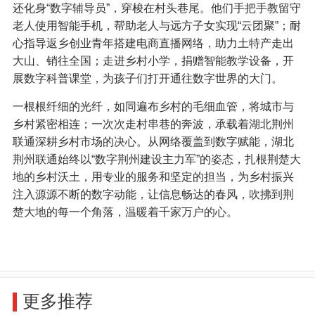
还化身“数字辅导员”，穿梭在村头巷尾。他们手把手教留守
老人使用智能手机，帮助老人与远方子女实现“云团聚”；耐
心指导返乡创业青年搭建电商直播网络，助力土特产走出
大山、销往全国；走进乡村小学，捐赠智能教学设备，开
展数字科普课堂，为孩子们打开通往数字世界的大门。
一根根纤细的光纤，如同遍布乡村的毛细血管，将城市与
乡村紧密相连；一次次走村串巷的奔波，承载着湖北荆州
联通深耕乡村市场的决心。从网络覆盖到数字赋能，湖北
荆州联通始终以“数字荆州建设主力军”的姿态，扎根荆楚大
地的乡村沃土，用专业的服务和坚定的担当，为乡村振兴
注入源源不断的数字动能，让信息畅达的春风，吹拂到荆
楚大地的每一个角落，温暖着千家万户的心。
更多推荐