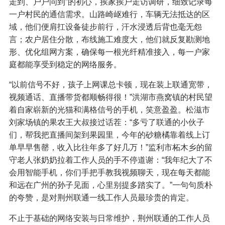
走到、户户问到”的初心，挨家挨户走访调研，细致记录每
一户村民的通信需求。山路崎岖难行，车辆无法抵达的区
域，他们便肩扛设备徒步前行，汗水浸透后背也毫无怨
言；农户居住分散，布线施工难度大，他们就反复勘测地
形、优化组网方案，确保每一根光纤精准接入，每一户家
庭都能享受到稳定的网络服务。
“以前信号不好，孩子上网课总卡顿，现在装上联通宽带，
视频通话、直播带货都顺畅得很！”洪湖市燕窝镇的村民望
着自家崭新的光猫和满格信号的手机，笑意盈盈。松滋市
刘家场镇的果农王大叔接过话茬：“多亏了联通的小伙子
们，帮我把直播间架到果园里，今年的砂糖橘靠着线上订
单早早售罄，收入比往年多了好几万！”监利市柘木乡的留
守老人张奶奶拉着工作人员的手不停道谢：“我年纪大了不
会用智能手机，你们手把手教我视频聊天，现在每天都能
和远在广州的孙子见面，心里别提多踏实了。”一句句质朴
的夸赞，是对荆州联通一线工作人员最珍贵的肯定。
不止于基础的网络安装与日常维护，荆州联通的工作人员