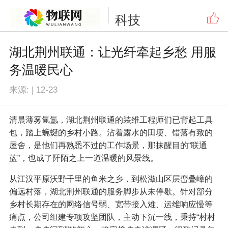
科技
湖北荆州联通：让光纤牵起乡愁 用服
务温暖民心
来源:
|
12-23
清晨薄雾氤氲，湖北荆州联通的装维工程师们已背起工具
包，踏上蜿蜒的乡村小路。沾着露水的田埂、错落有致的
屋舍，是他们再熟悉不过的工作场景，那抹醒目的“联通
蓝”，也成了阡陌之上一道温暖的风景线。
从江汉平原沃野千里的鱼米之乡，到松滋山区层峦叠嶂的
偏远村落，湖北荆州联通的服务脚步从未停歇。针对部分
乡村长期存在的网络信号弱、宽带接入难、运维响应慢等
痛点，公司组建专项攻坚团队，主动下沉一线，秉持“村村